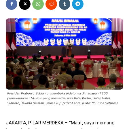
Presiden Prabowo Subianto, membuka pidatonya di hadapan 1.200
purnawirawan TNI-Polri yang memadati aula Balai Kartini, Jalan Gatot
Subroto, Jakarta Selatan, Selasa (6/5/2025) sore. (Foto: YouTube Setpres)
JAKARTA, PILAR MERDEKA – “Maaf, saya memang