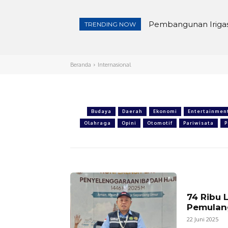
Pembangunan Irigasi
TRENDING NOW
Beranda
Internasional
Budaya
Daerah
Ekonomi
Entertainmen
Olahraga
Opini
Otomotif
Pariwisata
P
74 Ribu 
Pemulang
22 Juni 2025