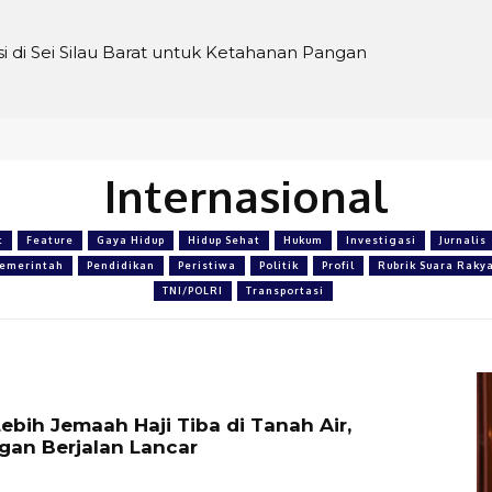
 di Sei Silau Barat untuk Ketahanan Pangan
Internasional
t
Feature
Gaya Hidup
Hidup Sehat
Hukum
Investigasi
Jurnalis
emerintah
Pendidikan
Peristiwa
Politik
Profil
Rubrik Suara Raky
TNI/POLRI
Transportasi
Lebih Jemaah Haji Tiba di Tanah Air,
an Berjalan Lancar