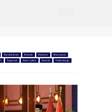
Kesehatan
Kolom
Kuliner
Nasional
at
Sejarah
Seni Lukis
Sosial
Teknologi