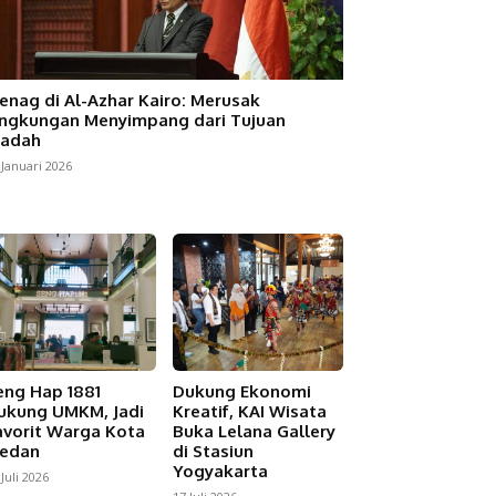
enag di Al-Azhar Kairo: Merusak
ingkungan Menyimpang dari Tujuan
badah
 Januari 2026
eng Hap 1881
Dukung Ekonomi
ukung UMKM, Jadi
Kreatif, KAI Wisata
avorit Warga Kota
Buka Lelana Gallery
edan
di Stasiun
Yogyakarta
 Juli 2026