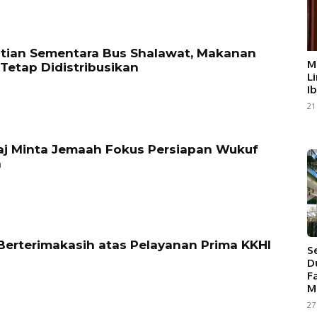
tian Sementara Bus Shalawat, Makanan
M
 Tetap Didistribusikan
L
I
21
aj Minta Jemaah Fokus Persiapan Wukuf
h
erterimakasih atas Pelayanan Prima KKHI
S
D
F
M
27