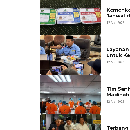
Kemenke
Jadwal 
17 Mei 2025
Layanan 
untuk K
12 Mei 2025
Tim San
Madinah 
12 Mei 2025
Terbang 