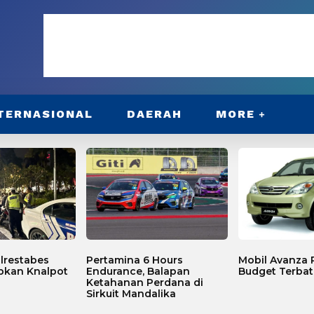
TERNASIONAL
DAERAH
MORE
lrestabes
Pertamina 6 Hours
Mobil Avanza P
bkan Knalpot
Endurance, Balapan
Budget Terbat
Ketahanan Perdana di
Sirkuit Mandalika