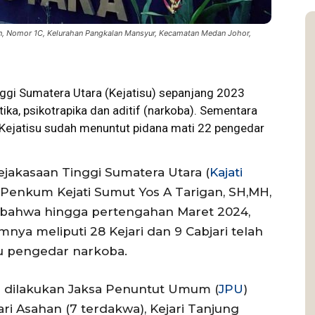
on, Nomor 1C, Kelurahan Pangkalan Mansyur, Kecamatan Medan Johor,
gi Sumatera Utara (
Kejatisu
) sepanjang 2023
ka, psikotrapika dan aditif (narkoba). Sementara
 Kejatisu sudah menuntut pidana mati 22 pengedar
ejakasaan Tinggi Sumatera Utara (
Kajati
i Penkum Kejati Sumut Yos A Tarigan, SH,MH,
bahwa hingga pertengahan Maret 2024,
nya meliputi 28 Kejari dan 9 Cabjari telah
u pengedar narkoba.
in dilakukan Jaksa Penuntut Umum (
JPU
)
ari Asahan (7 terdakwa), Kejari Tanjung