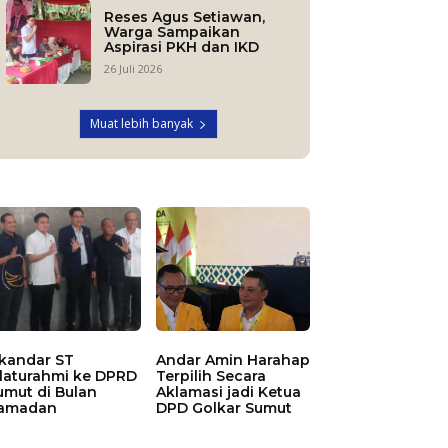
Reses Agus Setiawan,
Warga Sampaikan
Aspirasi PKH dan IKD
26 Juli 2026
Muat lebih banyak
skandar ST
Andar Amin Harahap
ilaturahmi ke DPRD
Terpilih Secara
umut di Bulan
Aklamasi jadi Ketua
amadan
DPD Golkar Sumut