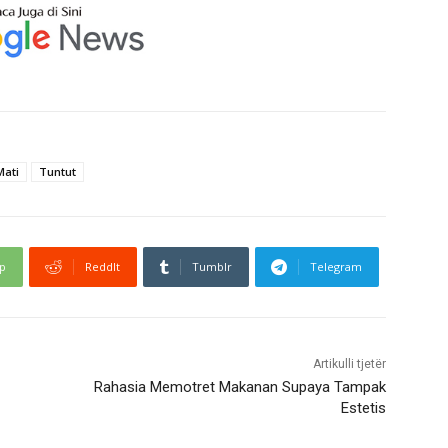
Mati
Tuntut
p
ReddIt
Tumblr
Telegram
Artikulli tjetër
Rahasia Memotret Makanan Supaya Tampak
Estetis