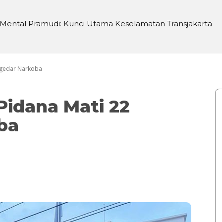
ental Pramudi: Kunci Utama Keselamatan Transjakarta
 di Sei Silau Barat untuk Ketahanan Pangan
engedar Narkoba
Pidana Mati 22
ba