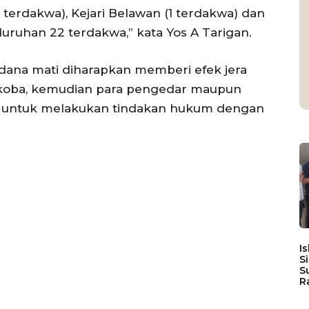
(1 terdakwa), Kejari Belawan (1 terdakwa) dan
seluruhan 22 terdakwa,” kata Yos A Tarigan.
idana mati diharapkan memberi efek jera
koba, kemudian para pengedar maupun
ang untuk melakukan tindakan hukum dengan
I
S
S
R