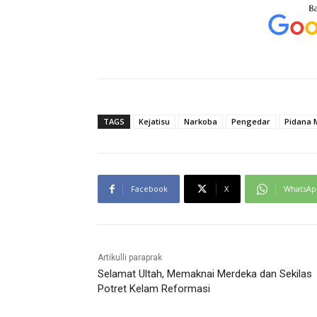
TAGS
Kejatisu
Narkoba
Pengedar
Pidana 
Facebook
X
WhatsAp
Artikulli paraprak
Selamat Ultah, Memaknai Merdeka dan Sekilas
Potret Kelam Reformasi