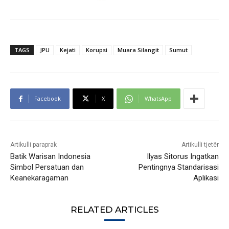
TAGS
JPU
Kejati
Korupsi
Muara Silangit
Sumut
Facebook
X
WhatsApp
Artikulli paraprak
Artikulli tjetër
Batik Warisan Indonesia
Ilyas Sitorus Ingatkan
Simbol Persatuan dan
Pentingnya Standarisasi
Keanekaragaman
Aplikasi
RELATED ARTICLES