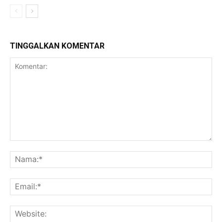
TINGGALKAN KOMENTAR
Komentar:
Na
Ema
Web