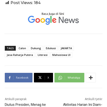
Post Views:
184
TAGS
Calon
Dukung
Edukasi
JAKARTA
Jasa Raharja Putera
Literasi
Mahasiswa UI
Facebook
X
WhatsApp
Artikulli paraprak
Artikulli tjetër
Diutus Presiden, Menag ke
Aktivitas Harian Ini Diam-