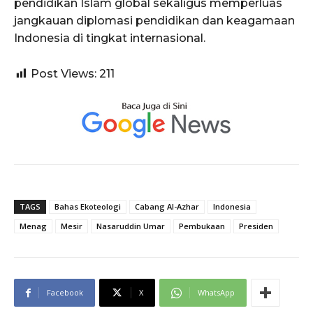
pendidikan Islam global sekaligus memperluas
jangkauan diplomasi pendidikan dan keagamaan
Indonesia di tingkat internasional.
Post Views:
211
TAGS
Bahas Ekoteologi
Cabang Al-Azhar
Indonesia
Menag
Mesir
Nasaruddin Umar
Pembukaan
Presiden
Facebook
X
WhatsApp