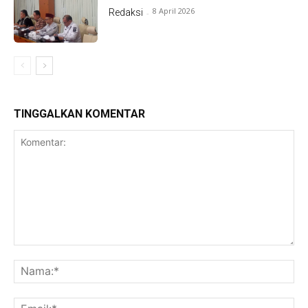
8 April 2026
Redaksi
-
TINGGALKAN KOMENTAR
Komentar:
Na
Ema