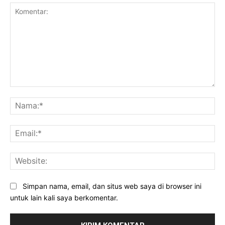
Komentar:
Na
Ema
Web
Simpan nama, email, dan situs web saya di browser ini
untuk lain kali saya berkomentar.