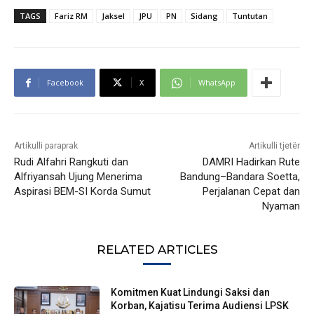
TAGS
Fariz RM
Jaksel
JPU
PN
Sidang
Tuntutan
Facebook
X
WhatsApp
Artikulli paraprak
Artikulli tjetër
Rudi Alfahri Rangkuti dan
DAMRI Hadirkan Rute
Alfriyansah Ujung Menerima
Bandung–Bandara Soetta,
Aspirasi BEM-SI Korda Sumut
Perjalanan Cepat dan
Nyaman
RELATED ARTICLES
Komitmen Kuat Lindungi Saksi dan
Korban, Kajatisu Terima Audiensi LPSK