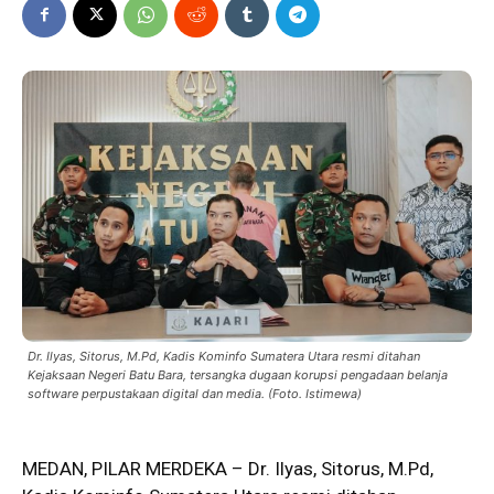
Dr. Ilyas, Sitorus, M.Pd, Kadis Kominfo Sumatera Utara resmi ditahan
Kejaksaan Negeri Batu Bara, tersangka dugaan korupsi pengadaan belanja
software perpustakaan digital dan media. (Foto. Istimewa)
MEDAN, PILAR MERDEKA – Dr. Ilyas, Sitorus, M.Pd,