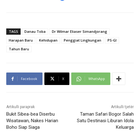
TAGS
Danau Toba
Dr Wilmar Eliaser Simandjorang
Harapan Baru
Kehidupan
Penggiat Lingkungan
PS-GI
Tahun Baru
Facebook
X
WhatsApp
Artikulli paraprak
Artikulli tjetër
Bukit Sibea-bea Diserbu
Taman Safari Bogor Salah
Wisatawan, Nakes Harian
Satu Destinasi Liburan Idola
Boho Siap Siaga
Keluarga