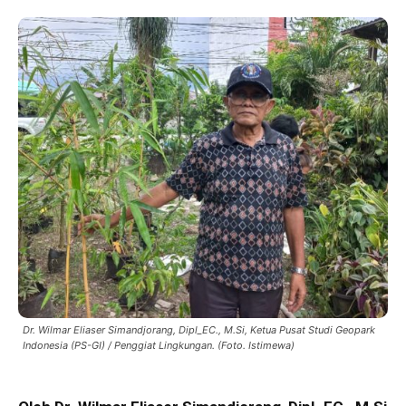
Dr. Wilmar Eliaser Simandjorang, Dipl_EC., M.Si, Ketua Pusat Studi Geopark
Indonesia (PS-GI) / Penggiat Lingkungan. (Foto. Istimewa)