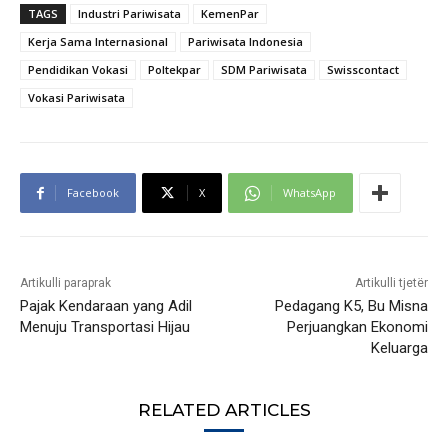
TAGS
Industri Pariwisata
KemenPar
Kerja Sama Internasional
Pariwisata Indonesia
Pendidikan Vokasi
Poltekpar
SDM Pariwisata
Swisscontact
Vokasi Pariwisata
Facebook
X
WhatsApp
Artikulli paraprak
Artikulli tjetër
Pajak Kendaraan yang Adil
Pedagang K5, Bu Misna
Menuju Transportasi Hijau
Perjuangkan Ekonomi
Keluarga
RELATED ARTICLES