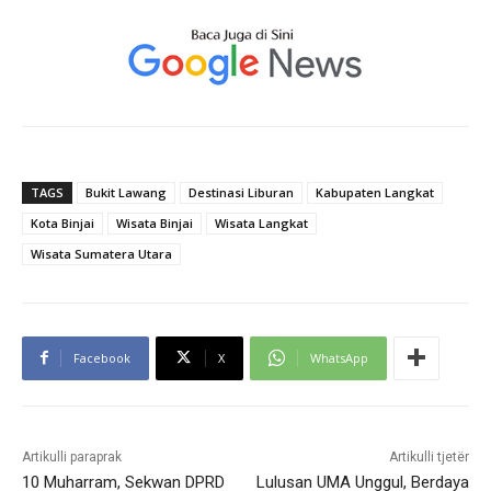
TAGS
Bukit Lawang
Destinasi Liburan
Kabupaten Langkat
Kota Binjai
Wisata Binjai
Wisata Langkat
Wisata Sumatera Utara
Facebook
X
WhatsApp
Artikulli paraprak
Artikulli tjetër
10 Muharram, Sekwan DPRD
Lulusan UMA Unggul, Berdaya