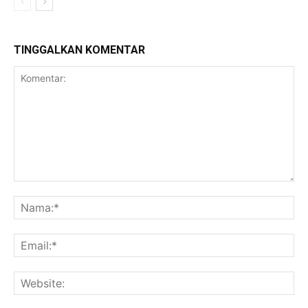
TINGGALKAN KOMENTAR
Komentar:
Na
Ema
Web