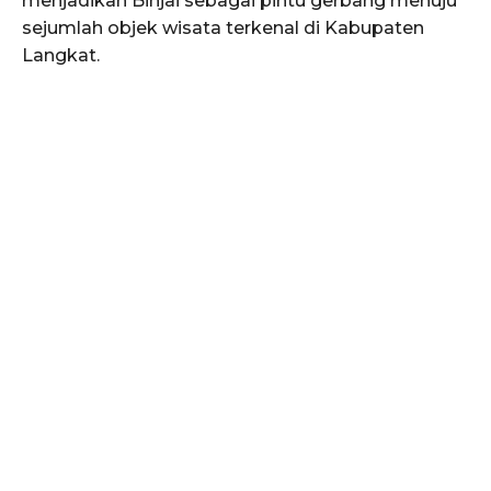
menjadikan Binjai sebagai pintu gerbang menuju
sejumlah objek wisata terkenal di Kabupaten
Langkat.