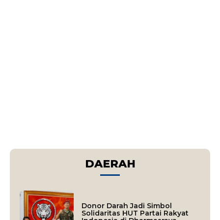
DAERAH
Donor Darah Jadi Simbol
Solidaritas HUT Partai Rakyat