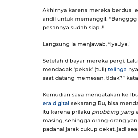
Akhirnya karena mereka berdua leb
andil untuk memanggil. “Bangggg de
pesannya sudah siap..!!
Langsung Ia menjawab, “iya..iya,”
Setelah dibayar mereka pergi. Lalu
mendadak ‘pekak’ (tuli)
telinga
nya
saat datang memesan, tidak?” kata
Kemudian saya mengatakan ke Ibu 
era digital
sekarang Bu, bisa mendad
itu karena prilaku
phubbing yang
a
masing, sehingga orang-orang yang
padahal jarak cukup dekat, jadi seak