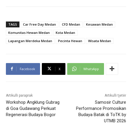
TAGS
Car Free Day Medan
CFD Medan
Kesawan Medan
Komunitas Hewan Medan
Kota Medan
Lapangan Merdeka Medan
Pecinta Hewan
Wisata Medan
Facebook
X
WhatsApp
Artikulli paraprak
Artikulli tjetër
Workshop Angklung Gubrag
Samosir Culture
di Goa Gudawang Perkuat
Performance Promosikan
Regenerasi Budaya Bogor
Budaya Batak di ToTK by
UTMB 2026