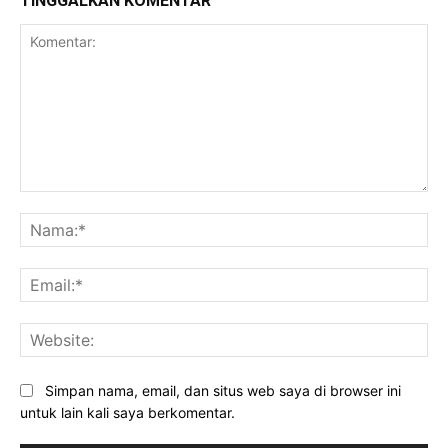
TINGGALKAN KOMENTAR
Komentar:
Na
Ema
Web
Simpan nama, email, dan situs web saya di browser ini
untuk lain kali saya berkomentar.