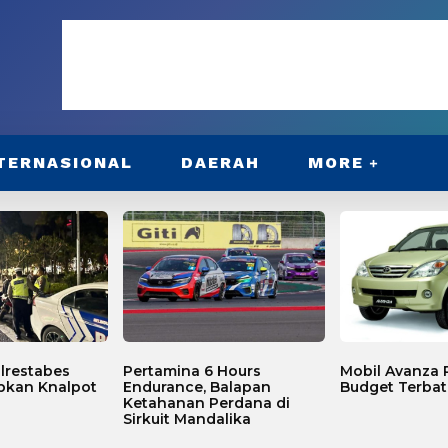
TERNASIONAL
DAERAH
MORE
lrestabes
Pertamina 6 Hours
Mobil Avanza P
bkan Knalpot
Endurance, Balapan
Budget Terbat
Ketahanan Perdana di
Sirkuit Mandalika