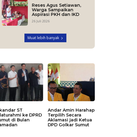
Reses Agus Setiawan,
Warga Sampaikan
Aspirasi PKH dan IKD
26 Juli 2026
Muat lebih banyak
skandar ST
Andar Amin Harahap
ilaturahmi ke DPRD
Terpilih Secara
umut di Bulan
Aklamasi jadi Ketua
amadan
DPD Golkar Sumut