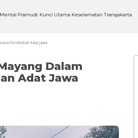
ental Pramudi: Kunci Utama Keselamatan Transjakarta
 di Sei Silau Barat untuk Ketahanan Pangan
osesi Pernikahan Adat Jawa
 Mayang Dalam
han Adat Jawa