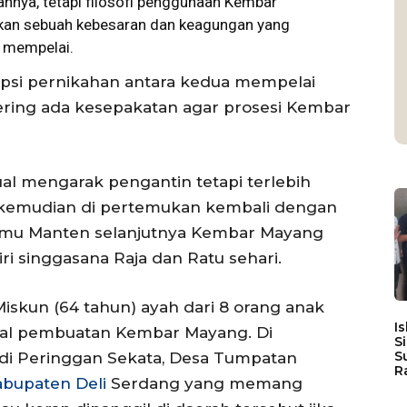
nnya, tetapi filosofi penggunaan
Kembar
kan sebuah kebesaran dan keagungan yang
 mempelai.
psi pernikahan antara kedua mempelai
ring ada kesepakatan agar prosesi Kembar
al mengarak pengantin tetapi terlebih
 kemudian di pertemukan kembali dengan
Temu Manten selanjutnya Kembar Mayang
ri singgasana Raja dan Ratu sehari.
iskun (64 tahun) ayah dari 8 orang anak
I
al pembuatan Kembar Mayang. Di
S
S
 di Peringgan Sekata, Desa Tumpatan
R
abupaten Deli
Serdang yang memang