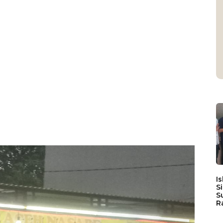
I
S
S
R