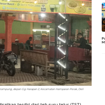
P
M
 Kampung, depan Gg Harapan 2, Kecamatan Hamparan Perak, Deli
jikan terdiri dari teh susu telur (TST),