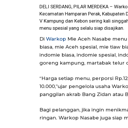
DELI SERDANG, PILAR MERDEKA – Wark
Kecamatan Hamparan Perak, Kabupaten Del
V Kampung dan Kebon sering kali singga
menu spesial yang selalu siap disajikan.
Di
Warkop
Mie Aceh Nasabe menu kh
biasa, mie Aceh spesial, mie tiaw bi
indomie biasa, indomie spesial, in
goreng kampung, martabak telur 
“Harga setiap menu, perporsi Rp.1
10.000,”ujar pengelola usaha War
panggilan akrab Bang Zidan atau B
Bagi pelanggan, jika ingin meni
ringan. Warkop Nasabe juga siap 