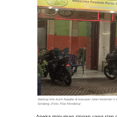
Warkop Mie Aceh Nasabe di kawasan Jalan Kelambir V
Serdang. (Foto. Pilar Merdeka)
Aneka minuman ringan yang siap disa