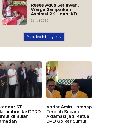
Reses Agus Setiawan,
Warga Sampaikan
Aspirasi PKH dan IKD
26 Juli 2026
Muat lebih banyak
skandar ST
Andar Amin Harahap
ilaturahmi ke DPRD
Terpilih Secara
umut di Bulan
Aklamasi jadi Ketua
amadan
DPD Golkar Sumut