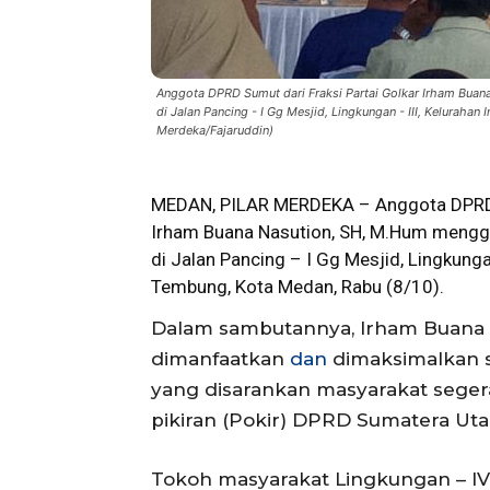
Anggota DPRD Sumut dari Fraksi Partai Golkar Irham Buana
di Jalan Pancing - I Gg Mesjid, Lingkungan - III, Keluraha
Merdeka/Fajaruddin)
MEDAN, PILAR MERDEKA – Anggota
DPRD
Irham Buana Nasution, SH, M.Hum mengge
di Jalan Pancing – I Gg Mesjid, Lingkung
Tembung, Kota Medan, Rabu (8/10).
Dalam sambutannya, Irham Buana N
dimanfaatkan
dan
dimaksimalkan s
yang disarankan masyarakat sege
pikiran (Pokir) DPRD Sumatera Utar
Tokoh masyarakat Lingkungan – IV,