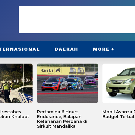
TERNASIONAL
DAERAH
MORE
lrestabes
Pertamina 6 Hours
Mobil Avanza P
bkan Knalpot
Endurance, Balapan
Budget Terbat
Ketahanan Perdana di
Sirkuit Mandalika