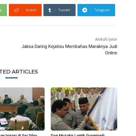
p
ReddIt
Tumblr
Telegram
Artikulli tjetër
Jaksa Daring Kejatisu Membahas Maraknya Judi
Online
TED ARTICLES
 Irigasi di Sei Silau
Don Muzakir Lantik Gusmiyadi