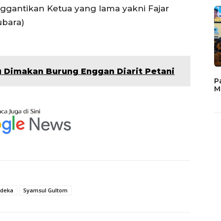
gantikan Ketua yang lama yakni Fajar
ubara)
 Dimakan Burung Enggan Diarit Petani
P
M
rdeka
Syamsul Gultom