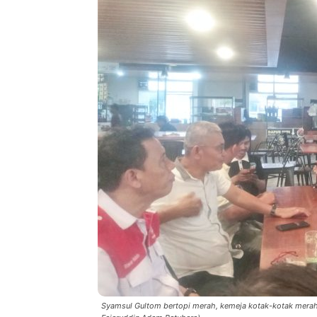
Syamsul Gultom bertopi merah, kemeja kotak-kotak merah,