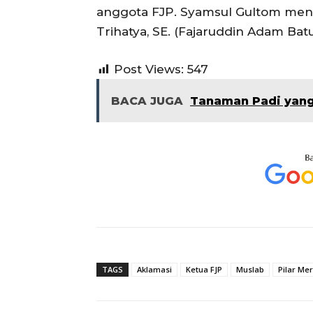
anggota FJP. Syamsul Gultom meng
Trihatya, SE. (Fajaruddin Adam Bat
Post Views:
547
BACA JUGA
Tanaman Padi yang
TAGS
Aklamasi
Ketua FJP
Muslab
Pilar Me