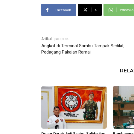
Facebook
X
WhatsAp
Artikulli paraprak
Angkot di Terminal Sambu Tampak Sedikit,
Pedagang Pakaian Ramai
RELA
Donor Darah Jadi Simbol Solidaritas
Pembangunan