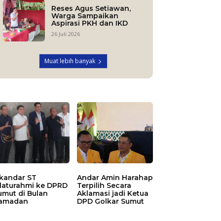
Reses Agus Setiawan,
Warga Sampaikan
Aspirasi PKH dan IKD
26 Juli 2026
Muat lebih banyak
skandar ST
Andar Amin Harahap
ilaturahmi ke DPRD
Terpilih Secara
umut di Bulan
Aklamasi jadi Ketua
amadan
DPD Golkar Sumut