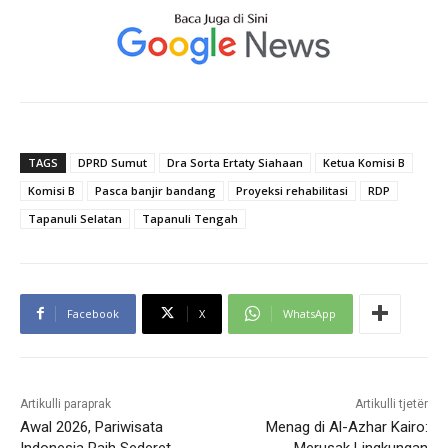
TAGS
DPRD Sumut
Dra Sorta Ertaty Siahaan
Ketua Komisi B
Komisi B
Pasca banjir bandang
Proyeksi rehabilitasi
RDP
Tapanuli Selatan
Tapanuli Tengah
Facebook
X
WhatsApp
Artikulli paraprak
Artikulli tjetër
Awal 2026, Pariwisata
Menag di Al-Azhar Kairo:
Indonesia Raih Sederet
Merusak Lingkungan