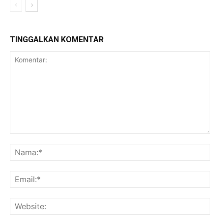
TINGGALKAN KOMENTAR
Komentar:
Na
Ema
Web