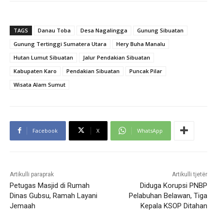
TAGS
Danau Toba
Desa Nagalingga
Gunung Sibuatan
Gunung Tertinggi Sumatera Utara
Hery Buha Manalu
Hutan Lumut Sibuatan
Jalur Pendakian Sibuatan
Kabupaten Karo
Pendakian Sibuatan
Puncak Pilar
Wisata Alam Sumut
Facebook
X
WhatsApp
Artikulli paraprak
Artikulli tjetër
Petugas Masjid di Rumah
Diduga Korupsi PNBP
Dinas Gubsu, Ramah Layani
Pelabuhan Belawan, Tiga
Jemaah
Kepala KSOP Ditahan