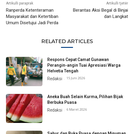
Artikulli paraprak
Artikulli tjetër
Ranperda Ketenteraman
Berantas Aksi Begal di Binjai
Masyarakat dan Ketertiban
dan Langkat
Umum Disetujui Jadi Perda
RELATED ARTICLES
Respons Cepat Camat Gunawan
Perangin-angin Tuai Apresiasi Warga
Helvetia Tengah
15 Juni 2026
Redaksi
-
Aneka Buah Selain Kurma, Pilihan Bijak
Berbuka Puasa
6 Maret 2026
Redaksi
-
Sahur dan Buka Puasa dengan Minuman