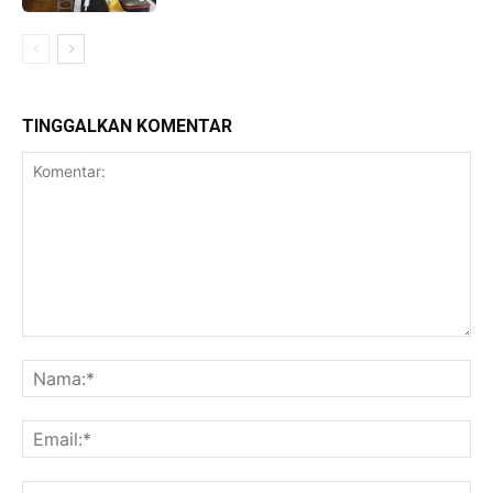
TINGGALKAN KOMENTAR
Komentar:
Na
Ema
Web