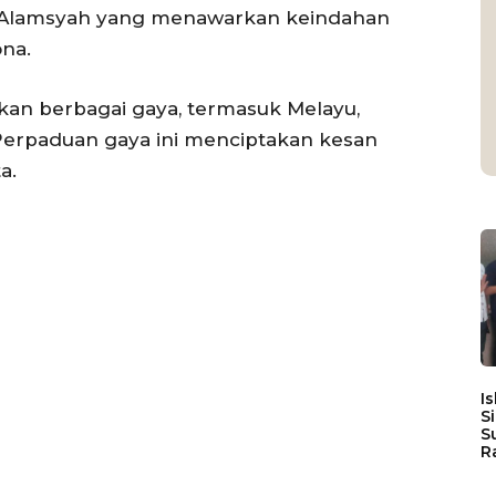
a Alamsyah yang menawarkan keindahan
na.
an berbagai gaya, termasuk Melayu,
a. Perpaduan gaya ini menciptakan kesan
a.
I
S
S
R