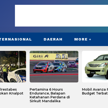
TERNASIONAL
DAERAH
MORE
lrestabes
Pertamina 6 Hours
Mobil Avanza P
bkan Knalpot
Endurance, Balapan
Budget Terbat
Ketahanan Perdana di
Sirkuit Mandalika