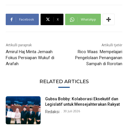
Facebook
X
WhatsApp
Artikulli paraprak
Artikulli tjetër
Amirul Haj Minta Jemaah
Rico Waas: Mempelajari
Fokus Persiapan Wukuf di
Pengelolaan Penanganan
Arafah
Sampah di Rorotan
RELATED ARTICLES
Gubsu Bobby: Kolaborasi Eksekutif dan
Legislatif untuk Mensejahterakan Rakyat
30 Juli 2026
Redaksi
-