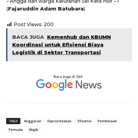
– Angga dan warga Kelurahan Sei Kera Hilir – I
(
Fajaruddin Adam Batubara
)
Post Views:
200
BACA JUGA
Kemenhub dan KBUMN
Koordinasi untuk Efisiensi Biaya
Logistik di Sektor Transportasi
TAGS
Anggaran
Diprioritaskan
Efisiensi
Pembinaan
Pemuda
Wajib