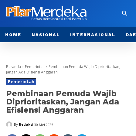
HOME
NASIONAL
INTERNASIONAL
DA
Beranda
Pemerintah
Pembinaan Pemuda Wajib Diprioritaskan,
Jangan Ada Efisiensi Anggaran
Pemerintah
Pembinaan Pemuda Wajib
Diprioritaskan, Jangan Ada
Efisiensi Anggaran
By
Redaksi
30 Mei 2025