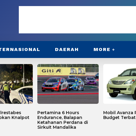
TERNASIONAL
DAERAH
MORE
lrestabes
Pertamina 6 Hours
Mobil Avanza P
bkan Knalpot
Endurance, Balapan
Budget Terbat
Ketahanan Perdana di
Sirkuit Mandalika