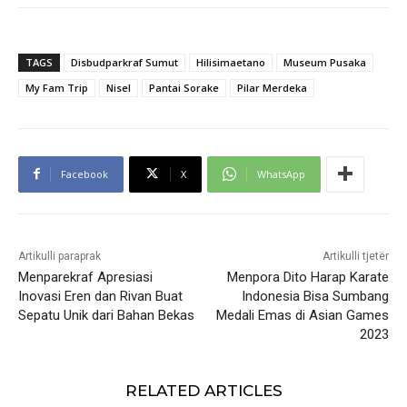
TAGS
Disbudparkraf Sumut
Hilisimaetano
Museum Pusaka
My Fam Trip
Nisel
Pantai Sorake
Pilar Merdeka
Facebook
X
WhatsApp
Artikulli paraprak
Artikulli tjetër
Menparekraf Apresiasi
Menpora Dito Harap Karate
Inovasi Eren dan Rivan Buat
Indonesia Bisa Sumbang
Sepatu Unik dari Bahan Bekas
Medali Emas di Asian Games
2023
RELATED ARTICLES