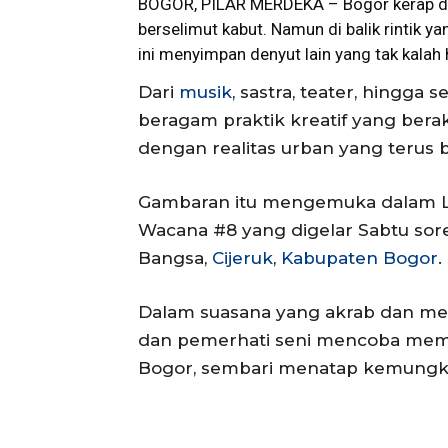
BOGOR, PILAR MERDEKA –
Bogor
kerap d
berselimut kabut. Namun di balik rintik ya
ini menyimpan denyut lain yang tak kalah 
Dari
musik
, sastra, teater, hingga
beragam praktik kreatif yang berak
dengan realitas urban yang terus 
Gambaran itu mengemuka dalam Li
Wacana #8 yang digelar Sabtu sore,
Bangsa,
Cijeruk
,
Kabupaten Bogor
.
Dalam suasana yang akrab dan meli
dan pemerhati seni mencoba memba
Bogor, sembari menatap kemungk