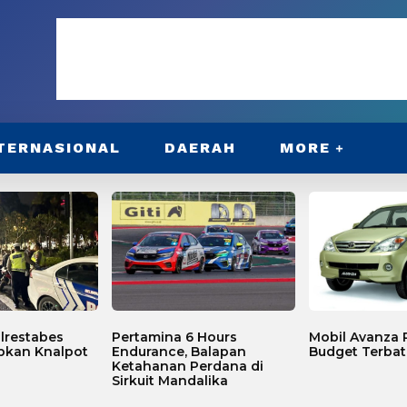
TERNASIONAL
DAERAH
MORE
lrestabes
Pertamina 6 Hours
Mobil Avanza P
bkan Knalpot
Endurance, Balapan
Budget Terbat
Ketahanan Perdana di
Sirkuit Mandalika