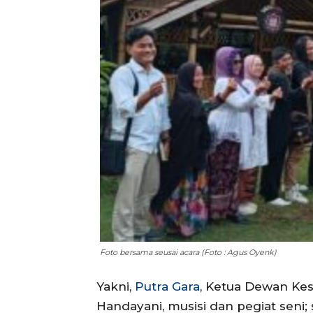
Foto bersama seusai acara (Foto : Agus Oyenk)
Yakni,
Putra Gara
, Ketua Dewan Ke
Handayani, musisi dan pegiat seni;