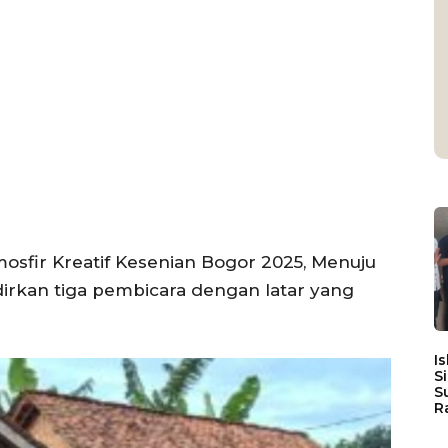
fir Kreatif Kesenian Bogor 2025, Menuju
dirkan tiga pembicara dengan latar yang
I
S
S
R