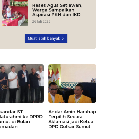
Reses Agus Setiawan,
Warga Sampaikan
Aspirasi PKH dan IKD
26 Juli 2026
Muat lebih banyak
skandar ST
Andar Amin Harahap
ilaturahmi ke DPRD
Terpilih Secara
umut di Bulan
Aklamasi jadi Ketua
amadan
DPD Golkar Sumut