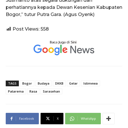
Susmanto atas segala dukungan dan
perhatiannya kepada Dewan Kesenian Kabupaten
Bogor,” tutur Putra Gara. (Agus Oyenk)
Post Views:
558
TAGS
Bogor
Budaya
DKKB
Gelar
Istimewa
Patarema
Rasa
Sarasehan
Facebook
X
WhatsApp