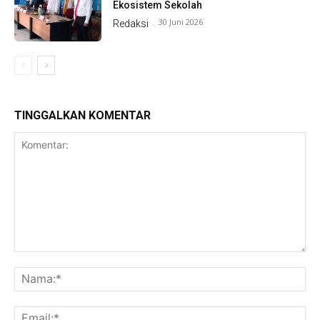
Ekosistem Sekolah
30 Juni 2026
Redaksi
-
TINGGALKAN KOMENTAR
Komentar:
Na
Ema