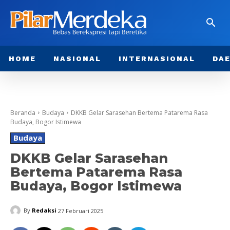
HOME
NASIONAL
INTERNASIONAL
DA
Beranda
Budaya
DKKB Gelar Sarasehan Bertema Patarema Rasa
Budaya, Bogor Istimewa
Budaya
DKKB Gelar Sarasehan
Bertema Patarema Rasa
Budaya, Bogor Istimewa
By
Redaksi
27 Februari 2025