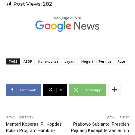
Post Views:
282
TAGS
ASDP
Konektivitas
Layani
Negeri
Perintis
Rute
Facebook
X
WhatsApp
Artikulli paraprak
Artikulli tjetër
Menteri Koperasi RI: Kopdes
Prabowo Subianto, Presiden
Bukan Program Hambur-
Pejuang Kesejahteraan Buruh