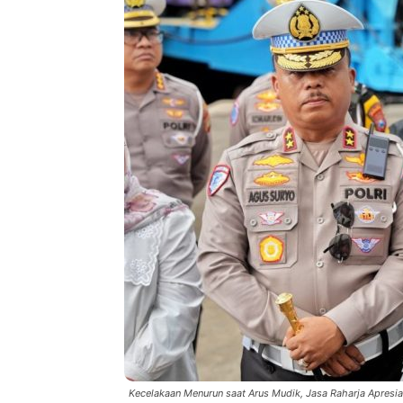
Kecelakaan Menurun saat Arus Mudik, Jasa Raharja Apresias