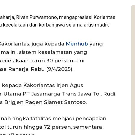
harja, Rivan Purwantono, mengapresiasi Korlantas
ka
kecelakaan
dan korban jiwa selama arus mudik
Kakorlantas, juga kepada
Menhub
yang
sama ini, sistem keselamatan yang
 kecelakaan turun 30 persen—ini
asa Raharja, Rabu (9/4/2025).
g kepada Kakorlantas Irjen Agus
r Utama PT Jasamarga Trans Jawa Tol, Rudi
as Brigjen Raden Slamet Santoso.
unan angka fatalitas menjadi pencapaian
an tol turun hingga 72 persen, sementara