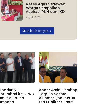
Reses Agus Setiawan,
Warga Sampaikan
Aspirasi PKH dan IKD
26 Juli 2026
Muat lebih banyak
skandar ST
Andar Amin Harahap
ilaturahmi ke DPRD
Terpilih Secara
umut di Bulan
Aklamasi jadi Ketua
amadan
DPD Golkar Sumut