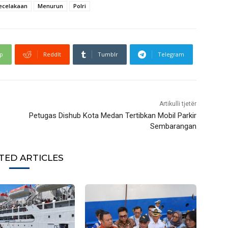
ecelakaan
Menurun
Polri
p
ReddIt
Tumblr
Telegram
Artikulli tjetër
Petugas Dishub Kota Medan Tertibkan Mobil Parkir
Sembarangan
TED ARTICLES