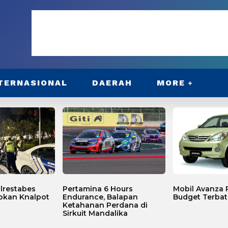
TERNASIONAL
DAERAH
MORE
lrestabes
Pertamina 6 Hours
Mobil Avanza P
bkan Knalpot
Endurance, Balapan
Budget Terbat
Ketahanan Perdana di
Sirkuit Mandalika