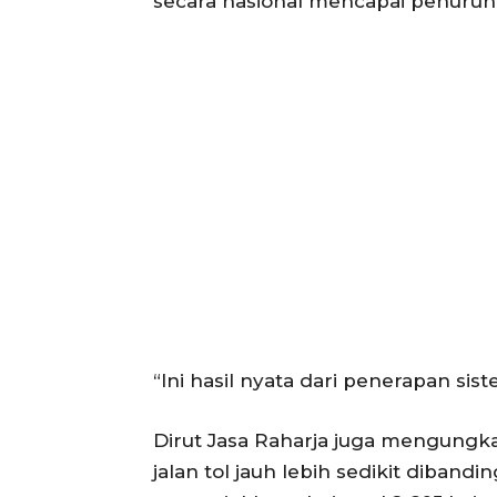
secara nasional mencapai penurun
“Ini hasil nyata dari penerapan si
Dirut Jasa Raharja juga mengung
jalan tol jauh lebih sedikit dibandin