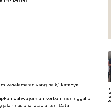
an 47 persen.
stem keselamatan yang baik,” katanya.
I
S
S
kapkan bahwa jumlah korban meninggal di
R
g jalan nasional atau arteri. Data