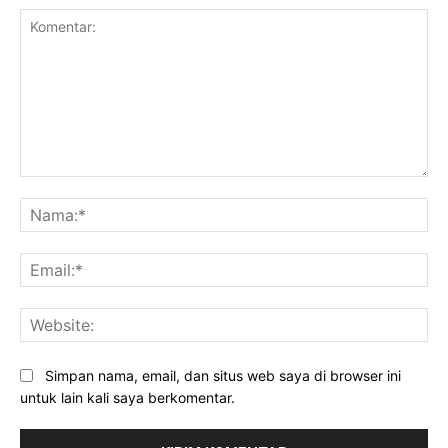
Komentar:
Na
Ema
Web
Simpan nama, email, dan situs web saya di browser ini
untuk lain kali saya berkomentar.