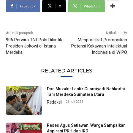
Facebook
X
WhatsApp
Artikulli paraprak
Artikulli tjetër
906 Perwira TNI-Polri Dilantik
Menparekraf Promosikan
Presiden Jokowi di Istana
Potensi Kekayaan Intelektual
Merdeka
Indonesia di WIPO
RELATED ARTICLES
Don Muzakir Lantik Gusmiyadi Nahkodai
Tani Merdeka Sumatera Utara
28 Juli 2026
Redaksi
-
Reses Agus Setiawan, Warga Sampaikan
Aspirasi PKH dan IKD