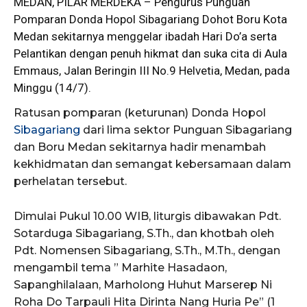
MEDAN, PILAR MERDEKA –
Pengurus
Punguan
Pomparan Donda Hopol Sibagariang Dohot Boru Kota
Medan sekitarnya menggelar ibadah Hari Do’a serta
Pelantikan dengan penuh hikmat dan suka cita di Aula
Emmaus, Jalan Beringin III No.9 Helvetia, Medan, pada
Minggu (14/7).
Ratusan pomparan (keturunan) Donda Hopol
Sibagariang
dari lima sektor Punguan Sibagariang
dan Boru Medan sekitarnya hadir menambah
kekhidmatan dan semangat kebersamaan dalam
perhelatan tersebut.
Dimulai Pukul 10.00 WIB, liturgis dibawakan Pdt.
Sotarduga Sibagariang, S.Th., dan khotbah oleh
Pdt. Nomensen Sibagariang, S.Th., M.Th., dengan
mengambil tema ” Marhite Hasadaon,
Sapanghilalaan, Marholong Huhut Marserep Ni
Roha Do Tarpauli Hita Dirinta Nang Huria Pe” (1