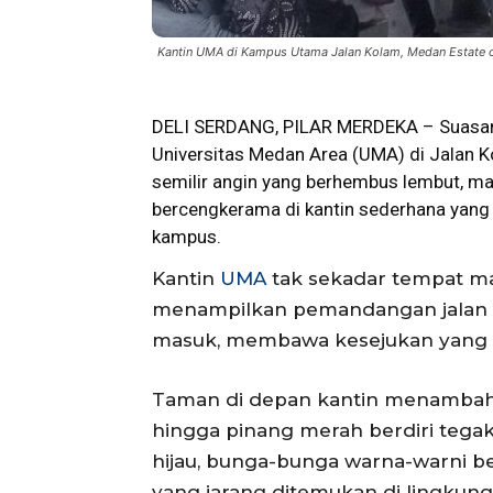
Kantin UMA di Kampus Utama Jalan Kolam, Medan Estate cu
DELI SERDANG, PILAR MERDEKA – Suasan
Universitas Medan Area (UMA) di Jalan 
semilir angin yang berhembus lembut, m
bercengkerama di kantin sederhana yang k
kampus.
Kantin
UMA
tak sekadar tempat mak
menampilkan pemandangan jalan ka
masuk, membawa kesejukan yang 
Taman di depan kantin menambah p
hingga pinang merah berdiri tega
hijau, bunga-bunga warna-warni 
yang jarang ditemukan di lingkun