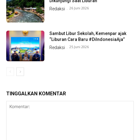
Dikunjungi Saat Liburan
26 Juni 2026
Redaksi
-
Sambut Libur Sekolah, Kemenpar ajak
“Liburan Cara Baru #DiIndonesiaAja”
25 Juni 2026
Redaksi
-
TINGGALKAN KOMENTAR