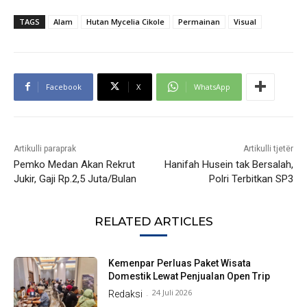
TAGS
Alam
Hutan Mycelia Cikole
Permainan
Visual
Facebook
X
WhatsApp
Artikulli paraprak
Artikulli tjetër
Pemko Medan Akan Rekrut
Hanifah Husein tak Bersalah,
Jukir, Gaji Rp.2,5 Juta/Bulan
Polri Terbitkan SP3
RELATED ARTICLES
Kemenpar Perluas Paket Wisata
Domestik Lewat Penjualan Open Trip
24 Juli 2026
Redaksi
-