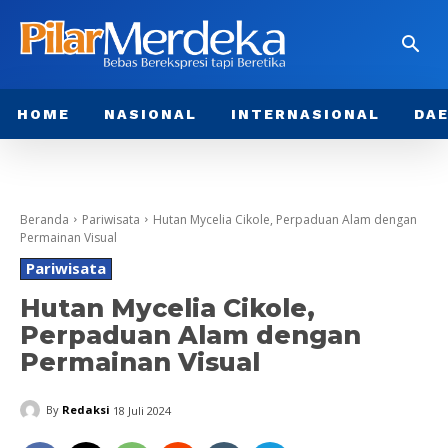
HOME
NASIONAL
INTERNASIONAL
DA
Beranda
Pariwisata
Hutan Mycelia Cikole, Perpaduan Alam dengan
Permainan Visual
Pariwisata
Hutan Mycelia Cikole,
Perpaduan Alam dengan
Permainan Visual
By
Redaksi
18 Juli 2024