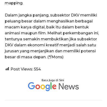
mapping.
Dalam jangka panjang, subsektor DKV memiliki
peluang besar dalam menghasilkan berbagai
macam karya digital, baik itu dalam bentuk
animasi maupun film. Melihat perkembangan ini,
tentunya semakin membuktikan jika subsektor
DKV dalam ekonomi kreatif menjadi salah satu
jurusan yang menjanjikan dan memiliki potensi
besar di masa depan. (*/Mons)
Post Views:
554