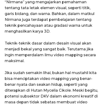
“Nirmana” yang mengajarkan pemahaman
tentang tata letak elemen visual, seperti titik,
garis bidang, dan warna. Bahkan, dalam matkul
Nirmana juga terdapat pembelajaran tentang
teknik pencahayaan atau gradasi warna untuk
menghasilkan karya 3D.
Teknik-teknik dasar dalam desain visual akan
menjadi bekal yang sangat baik. Terutama jika
ingin memperdalam ilmu video mapping secara
maksimal.
Jika sudah semakin lihai, bukan hal mustahil kita
bisa menciptakan video mapping yang benar-
benar nyata dan seakan hidup, seperti yang
diterapkan di Hutan Mycelia Cikole. Meski begitu,
potensi subsektor DKV dalam ekonomi kreatif di
masa depan tidak sebatas membuat video