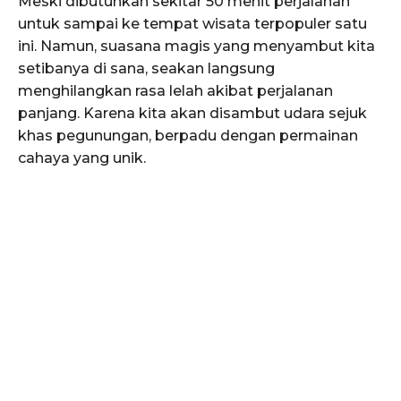
Meski dibutuhkan sekitar 50 menit perjalanan
untuk sampai ke tempat wisata terpopuler satu
ini. Namun, suasana magis yang menyambut kita
setibanya di sana, seakan langsung
menghilangkan rasa lelah akibat perjalanan
panjang. Karena kita akan disambut udara sejuk
khas pegunungan, berpadu dengan permainan
cahaya yang unik.