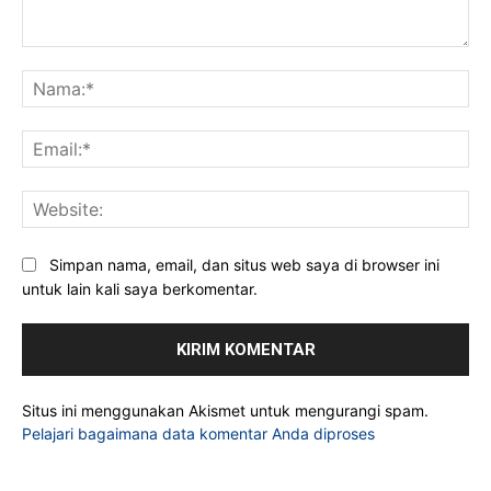
Komentar:
Na
Ema
Web
Simpan nama, email, dan situs web saya di browser ini
untuk lain kali saya berkomentar.
Situs ini menggunakan Akismet untuk mengurangi spam.
Pelajari bagaimana data komentar Anda diproses