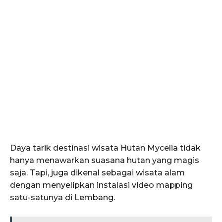
Daya tarik destinasi wisata Hutan Mycelia tidak
hanya menawarkan suasana hutan yang magis
saja. Tapi, juga dikenal sebagai wisata alam
dengan menyelipkan instalasi video mapping
satu-satunya di Lembang.