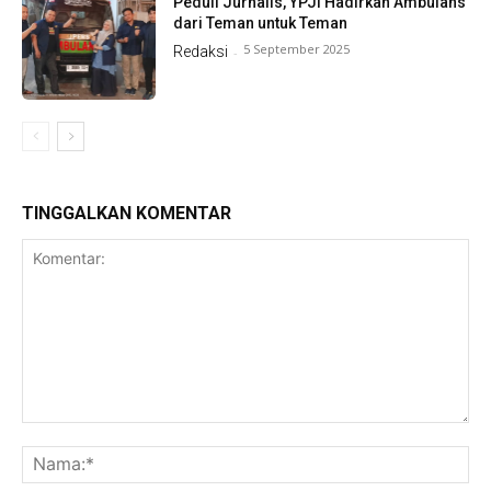
Peduli Jurnalis, YPJI Hadirkan Ambulans
dari Teman untuk Teman
5 September 2025
Redaksi
-
TINGGALKAN KOMENTAR
Komentar:
Na