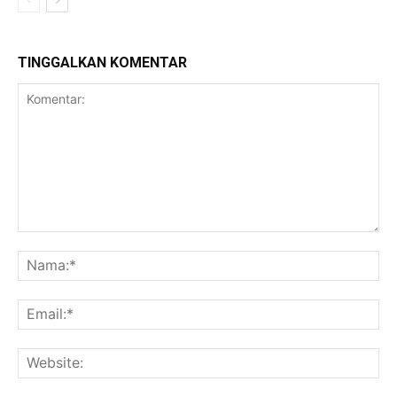
TINGGALKAN KOMENTAR
Komentar:
Na
Ema
Web