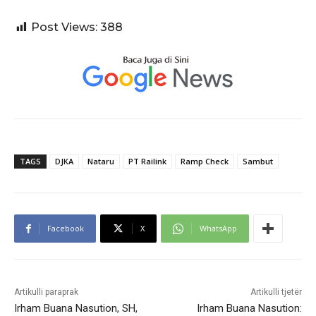
Post Views:
388
TAGS
DJKA
Nataru
PT Railink
Ramp Check
Sambut
Facebook
X
WhatsApp
Artikulli paraprak
Artikulli tjetër
Irham Buana Nasution, SH,
Irham Buana Nasution: