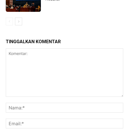
TINGGALKAN KOMENTAR
Komentar:
Na
Ema