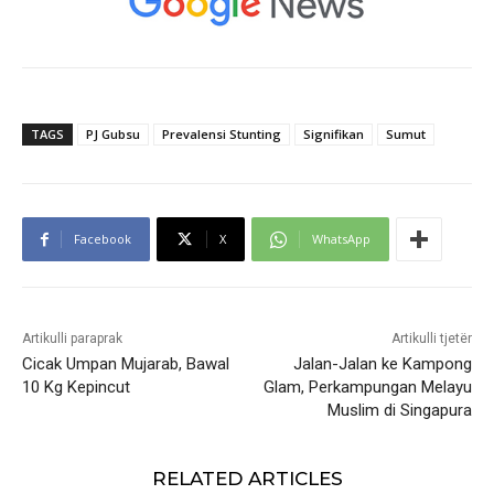
TAGS
PJ Gubsu
Prevalensi Stunting
Signifikan
Sumut
Facebook
X
WhatsApp
Artikulli paraprak
Artikulli tjetër
Cicak Umpan Mujarab, Bawal
Jalan-Jalan ke Kampong
10 Kg Kepincut
Glam, Perkampungan Melayu
Muslim di Singapura
RELATED ARTICLES