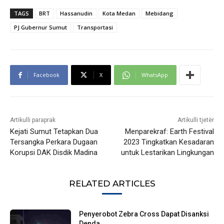
TAGS
BRT
Hassanudin
Kota Medan
Mebidang
PJ Gubernur Sumut
Transportasi
Facebook
X
WhatsApp
Artikulli paraprak
Artikulli tjetër
Kejati Sumut Tetapkan Dua
Menparekraf: Earth Festival
Tersangka Perkara Dugaan
2023 Tingkatkan Kesadaran
Korupsi DAK Disdik Madina
untuk Lestarikan Lingkungan
RELATED ARTICLES
Penyerobot Zebra Cross Dapat Disanksi
Denda