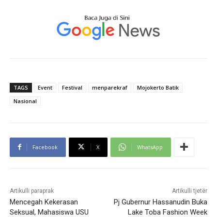
TAGS
Event
Festival
menparekraf
Mojokerto Batik
Nasional
Facebook
X
WhatsApp
Artikulli paraprak
Artikulli tjetër
Mencegah Kekerasan
Pj Gubernur Hassanudin Buka
Seksual, Mahasiswa USU
Lake Toba Fashion Week