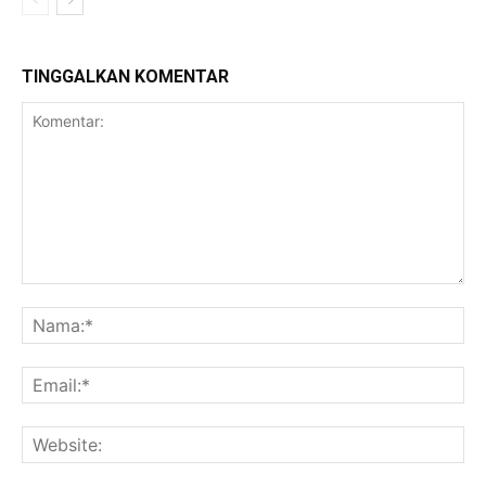
TINGGALKAN KOMENTAR
Komentar:
Na
Ema
Web