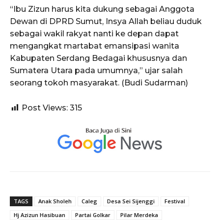
“Ibu Zizun harus kita dukung sebagai Anggota
Dewan di DPRD Sumut, Insya Allah beliau duduk
sebagai wakil rakyat nanti ke depan dapat
mengangkat martabat emansipasi wanita
Kabupaten Serdang Bedagai khususnya dan
Sumatera Utara pada umumnya,” ujar salah
seorang tokoh masyarakat. (Budi Sudarman)
Post Views:
315
TAGS
Anak Sholeh
Caleg
Desa Sei Sijenggi
Festival
Hj Azizun Hasibuan
Partai Golkar
Pilar Merdeka