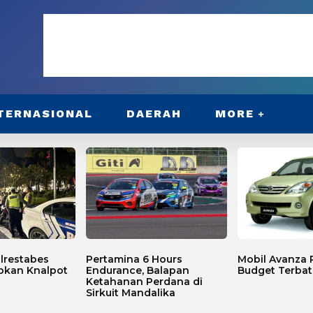
TERNASIONAL
DAERAH
MORE
lrestabes
Pertamina 6 Hours
Mobil Avanza P
bkan Knalpot
Endurance, Balapan
Budget Terbat
Ketahanan Perdana di
Sirkuit Mandalika