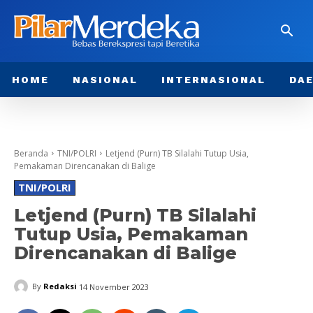
HOME
NASIONAL
INTERNASIONAL
DA
Beranda
TNI/POLRI
Letjend (Purn) TB Silalahi Tutup Usia,
Pemakaman Direncanakan di Balige
TNI/POLRI
Letjend (Purn) TB Silalahi
Tutup Usia, Pemakaman
Direncanakan di Balige
By
Redaksi
14 November 2023