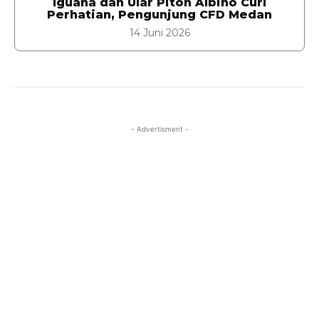
Iguana dan Ular Piton Albino Curi
Perhatian, Pengunjung CFD Medan
14 Juni 2026
- Advertisment -