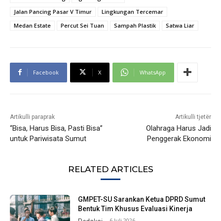
Jalan Pancing Pasar V Timur
Lingkungan Tercemar
Medan Estate
Percut Sei Tuan
Sampah Plastik
Satwa Liar
Facebook
X
WhatsApp
Artikulli paraprak
Artikulli tjetër
“Bisa, Harus Bisa, Pasti Bisa”
Olahraga Harus Jadi
untuk Pariwisata Sumut
Penggerak Ekonomi
RELATED ARTICLES
GMPET-SU Sarankan Ketua DPRD Sumut
Bentuk Tim Khusus Evaluasi Kinerja
6 Juli 2026