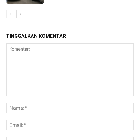
TINGGALKAN KOMENTAR
Komentar:
Na
Ema
Web