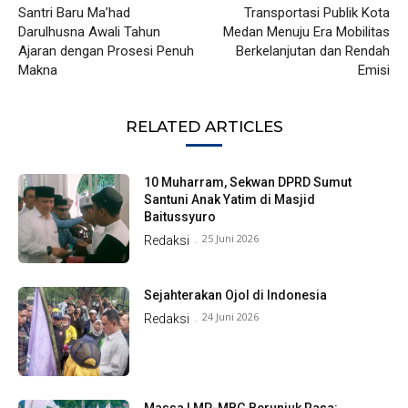
Santri Baru Ma’had
Transportasi Publik Kota
Darulhusna Awali Tahun
Medan Menuju Era Mobilitas
Ajaran dengan Prosesi Penuh
Berkelanjutan dan Rendah
Makna
Emisi
RELATED ARTICLES
10 Muharram, Sekwan DPRD Sumut
Santuni Anak Yatim di Masjid
Baitussyuro
25 Juni 2026
Redaksi
-
Sejahterakan Ojol di Indonesia
24 Juni 2026
Redaksi
-
Massa LMP-MBG Berunjuk Rasa: