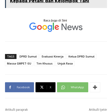
Kepada Petani dan Kelompok Tani
TAGS
DPRD Sumut
Evaluasi Kinerja
Ketua DPRD Sumut
Massa GMPET-SU
Tim Khusus
Unjuk Rasa
Facebook
X
WhatsApp
Artikulli paraprak
Artikulli tjetër