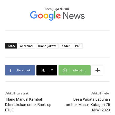
TAGS
Apresiasi
Iriana Jokowi
Kader
PKK
Facebook
X
WhatsApp
Artikulli paraprak
Artikulli tjetër
Tilang Manual Kembali
Desa Wisata Labuhan
Diberlakukan untuk Back-up
Lombok Masuk Katagori 75
ETLE
ADWI 2023