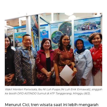
Wakil Menteri Pariwisata, Ibu Ni Luh Puspa (Ni Luh Enik Ermawati), singgah
ke booth DPD ASTINDO Sumut di ATF Tanggerang, Minggu (8/2).
Menurut Cici, tren wisata saat ini lebih mengarah