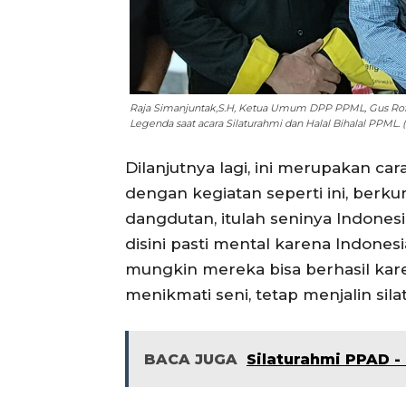
Raja Simanjuntak,S.H, Ketua Umum DPP PPML, Gus Rof
Legenda saat acara Silaturahmi dan Halal Bihalal PPML. 
Dilanjutnya lagi, ini merupakan ca
dengan kegiatan seperti ini, berk
dangdutan, itulah seninya Indones
disini pasti mental karena Indonesia 
mungkin mereka bisa berhasil karen
menikmati seni, tetap menjalin sil
BACA JUGA
Silaturahmi PPAD -