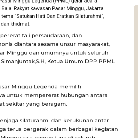
asar Minggu Legenda (PPML) gelar acara
di Balai Rakyat kawasan Pasar Minggu,
Jakarta
 tema “Satukan Hati Dan Eratkan
Silaturahmi
“,
h dan khidmat.
pererat tali persaudaraan, dan
is diantara sesama unsur masyarakat,
asar Minggu dan umumnya untuk seluruh
ja Simanjuntak,S.H, Ketua Umum DPP PPML
sar Minggu Legenda memilih
aya untuk mempererat hubungan antara
t sekitar yang beragam.
njaga silaturahmi dan kerukunan antar
uga terus bergerak dalam berbagai kegiatan
r Minggu saja namun juga di seluruh