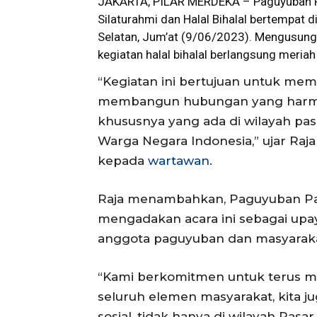
JAKARTA, PILAR MERDEKA – Paguyuban P
Silaturahmi dan Halal Bihalal bertempat 
Selatan, Jum’at (9/06/2023). Mengusung
kegiatan halal bihalal berlangsung meria
“Kegiatan ini bertujuan untuk mem
membangun hubungan yang harmon
khususnya yang ada di wilayah p
Warga Negara Indonesia,” ujar Ra
kepada
wartawan
.
Raja menambahkan, Paguyuban Pa
mengadakan acara ini sebagai up
anggota paguyuban dan masyaraka
“Kami berkomitmen untuk terus me
seluruh elemen masyarakat, kita j
sosial, tidak hanya di wilayah Pasa