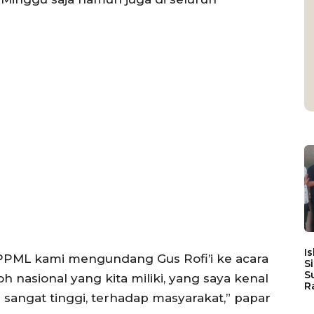
I
a PPML kami mengundang Gus Rofi’i ke acara
S
S
oh nasional yang kita miliki, yang saya kenal
R
g sangat tinggi, terhadap masyarakat,” papar