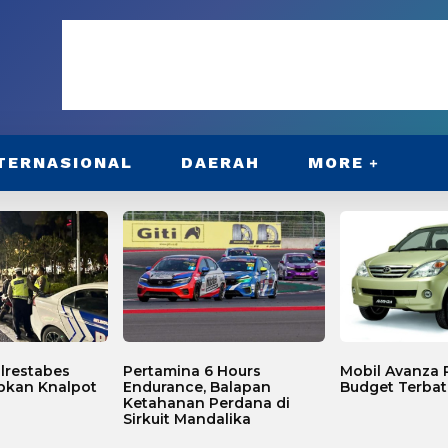
TERNASIONAL
DAERAH
MORE
lrestabes
Pertamina 6 Hours
Mobil Avanza P
bkan Knalpot
Endurance, Balapan
Budget Terbat
Ketahanan Perdana di
Sirkuit Mandalika